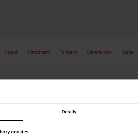
Všetko
Porotherm
Tondach
Semmelrock
Terca
Detaily
bory cookies