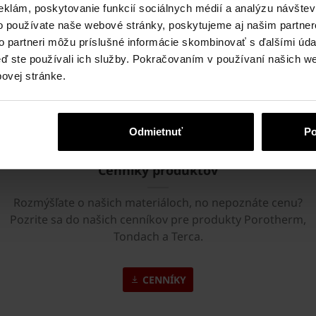
Kam ďalej?
eklám, poskytovanie funkcií sociálnych médií a analýzu návšte
o používate naše webové stránky, poskytujeme aj našim partner
to partneri môžu príslušné informácie skombinovať s ďalšími údaj
keď ste používali ich služby. Pokračovaním v používaní našich w
ovej stránke.
Odmietnuť
Po
Cenníky produktov
Rozmýšľate o našich materiáloch, no nepoznáte cenu?
Pozrite sa do našich cenníkov pre produkty Porotherm,
Tondach a Terca.
CENNÍKY