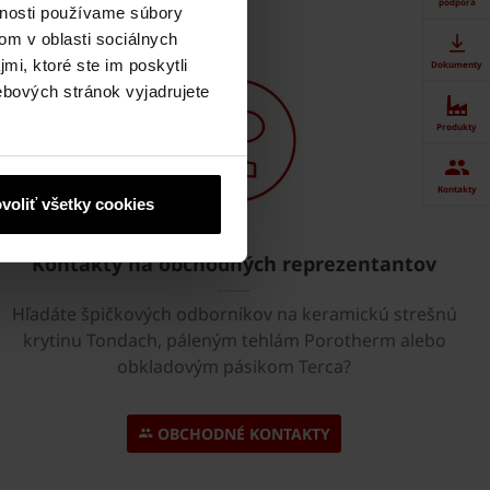
podpora
vnosti používame súbory
om v oblasti sociálnych
mi, ktoré ste im poskytli
Dokumenty
ebových stránok vyjadrujete
Produkty
Kontakty
voliť všetky cookies
Kontakty na obchodných reprezentantov
Hľadáte špičkových odborníkov na keramickú strešnú
krytinu Tondach, páleným tehlám Porotherm alebo
obkladovým pásikom Terca?
OBCHODNÉ KONTAKTY