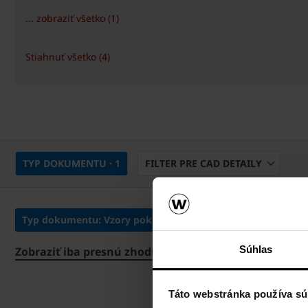
... zobraziť všetko (1)
Stiahnuť všetko (4)
TYP DOKUMENTU
· 1
FILTER PRE CAD DETAILY
Typ dokumentu: Vzory pokládky
ZMAZAŤ VŠETKO
Súhlas
Zobraziť iba presnú zhodu
Táto webstránka používa sú