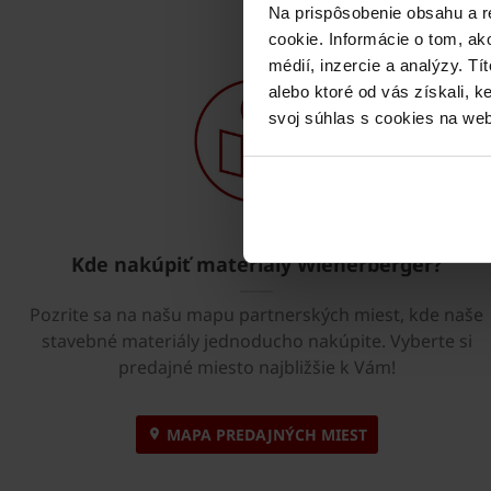
Na prispôsobenie obsahu a r
cookie. Informácie o tom, ak
médií, inzercie a analýzy. Tí
alebo ktoré od vás získali, 
svoj súhlas s cookies na web
Kde nakúpiť materiály Wienerberger?
Pozrite sa na našu mapu partnerských miest, kde naše
stavebné materiály jednoducho nakúpite. Vyberte si
predajné miesto najbližšie k Vám!
MAPA PREDAJNÝCH MIEST