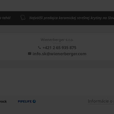
a tehál
Najväčší predajca keramickej strešnej krytiny na Slo
Wienerberger s.r.o.
+421 2 65 935 875
info.sk@wienerberger.com
Informácie o