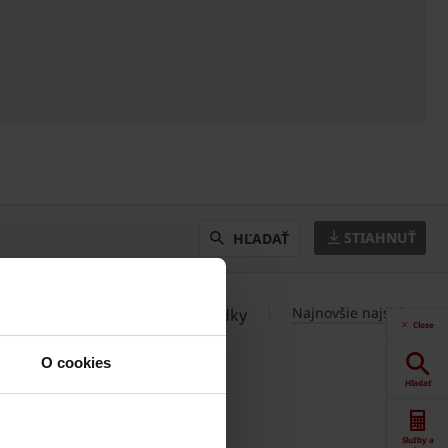
STIAHNUŤ
HĽADAŤ
Najnovšie najskôr
0
Výsledky
Close
O cookies
Hľadať
Služby a