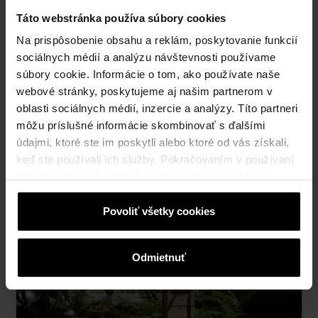
Táto webstránka používa súbory cookies
Na prispôsobenie obsahu a reklám, poskytovanie funkcií
sociálnych médií a analýzu návštevnosti používame
súbory cookie. Informácie o tom, ako používate naše
webové stránky, poskytujeme aj našim partnerom v
oblasti sociálnych médií, inzercie a analýzy. Títo partneri
môžu príslušné informácie skombinovať s ďalšími
údajmi, ktoré ste im poskytli alebo ktoré od vás získali,
Výstavba jahodovej pyramídy
keď ste používali ich služby. Pokračovaním v používaní
našich webových stránok vyjadrujete svoj súhlas s
cookies na webovej stránke.
Povoliť všetky cookies
Odmietnuť