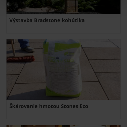
Výstavba Bradstone kohútika
Škárovanie hmotou Stones Eco