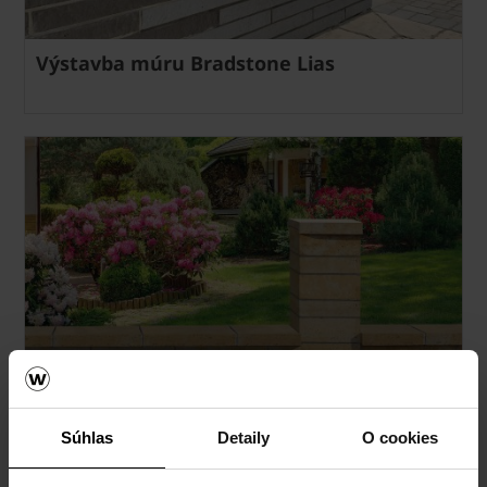
Výstavba múru Bradstone Lias
Výstavba múru Bellamonte
Súhlas
Detaily
O cookies