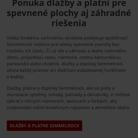
Ponuka dlažby a platní pre
spevnené plochy aj záhradné
riešenia
Vďaka širokému sortimentu výrobkov poskytuje spoločnosť
Semmelrock riešenia pre všetky spevnené povrchy bez
rozdielu ich účelu. Či už ide o záhradu a okolie rodinného
domu, príjazdovú cestu, námestie, cestnú komunikáciu,
parkovisko alebo chodník, dlažby a doplnky Semmelrock
oživia každý priestor pri dodržaní požadovanej funkčnosti
a kvality.
Dlažby, platne a doplnky Semmelrock, ako sú ploty a
murovacie systémy, schody, palisády a obrubníky, si môžete
vybrať v rôznych rozmeroch, textúrach a farbách, aby
zodpovedali vašim kreatívnym nápadom a atmosfére okolia.
DLAŽBY A PLATNE SEMMELROCK