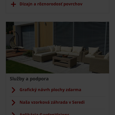
Dizajn a rôznorodosť povrchov
Služby a podpora
Grafický návrh plochy zdarma
Naša vzorková záhrada v Seredi
Aplikácia GardenVisions