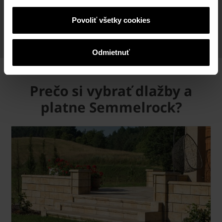
cookies na webovej stránke.
Povoliť všetky cookies
Odmietnuť
Prečo si vybrať dlažby a
platne Semmelrock?