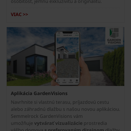
osobitosť, jemnú exkluzivitu a originalitu.
VIAC >>
Aplikácia GardenVisions
Navrhnite si vlastnú terasu, príjazdovú cestu
alebo záhradnú dlažbu s našou novou aplikáciou.
Semmelrock
GardenVisions vám
umožňuje
vytvárať vizualizácie
prostredia
vášho domova
s preferovaným dizajnom
dlažby