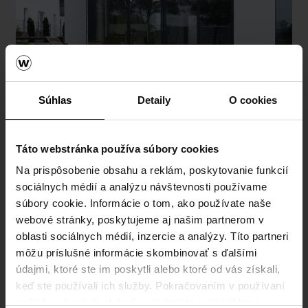
Súhlas
Detaily
O cookies
Široká sieť predajcov
Táto webstránka používa súbory cookies
Získajte cenovú ponuku
Na prispôsobenie obsahu a reklám, poskytovanie funkcií
sociálnych médií a analýzu návštevnosti používame
V prípade záujmu o cenovú ponuku, aktuálnu
súbory cookie. Informácie o tom, ako používate naše
dostupnosť produktov alebo informácie
webové stránky, poskytujeme aj našim partnerom v
o možnostiach dopravy neváhajte osloviť
oblasti sociálnych médií, inzercie a analýzy. Títo partneri
ktoréhokoľvek z našich predajcov.
môžu príslušné informácie skombinovať s ďalšími
údajmi, ktoré ste im poskytli alebo ktoré od vás získali,
VIAC >>
keď ste používali ich služby. Pokračovaním v používaní
našich webových stránok vyjadrujete svoj súhlas s