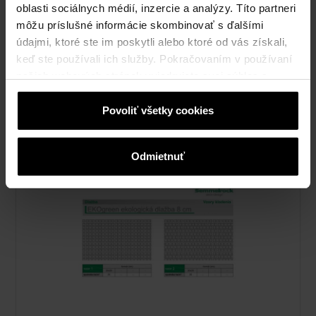
oblasti sociálnych médií, inzercie a analýzy. Títo partneri
môžu príslušné informácie skombinovať s ďalšími
údajmi, ktoré ste im poskytli alebo ktoré od vás získali,
keď ste používali ich služby. Pokračovaním v používaní
našich webových stránok vyjadrujete svoj súhlas s
cookies na webovej stránke.
Vzory kladenia - EKOdrain dlažba
Povoliť všetky cookies
pdf, 162 KB
Odmietnuť