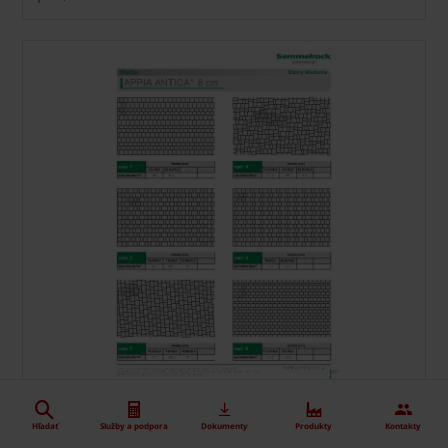
Vzory kladenia - Appia Antica dlažba
Hľadať
Služby a podpora
Dokumenty
Produkty
Kontakty