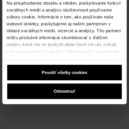
Porotherm Profi
Na prispôsobenie obsahu a reklám, poskytovanie funkcií
sociálnych médií a analýzu návštevnosti používame
súbory cookie. Informácie o tom, ako používate naše
webové stránky, poskytujeme aj našim partnerom v
oblasti sociálnych médií, inzercie a analýzy. Títo partneri
môžu príslušné informácie skombinovať s ďalšími
údajmi, ktoré ste im poskytli alebo ktoré od vás získali,
keď ste používali ich služby. Pokračovaním v používaní
našich webových stránok vyjadrujete svoj súhlas s
cookies na webovej stránke.
Povoliť všetky cookies
Odmietnuť