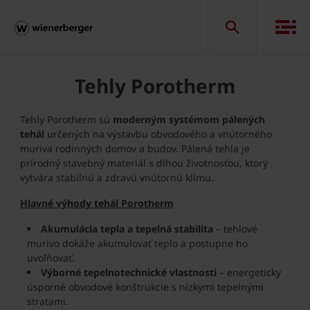
Tehly Porotherm
Tehly Porotherm sú
moderným systémom pálených
tehál
určených na výstavbu obvodového a vnútorného
muriva rodinných domov a budov. Pálená tehla je
prírodný stavebný materiál s dlhou životnosťou, ktorý
vytvára stabilnú a zdravú vnútornú klímu.
Hlavné výhody tehál Porotherm
Akumulácia tepla a tepelná stabilita
– tehlové
murivo dokáže akumulovať teplo a postupne ho
uvoľňovať.
Výborné tepelnotechnické vlastnosti
– energeticky
úsporné obvodové konštrukcie s nízkymi tepelnými
stratami.