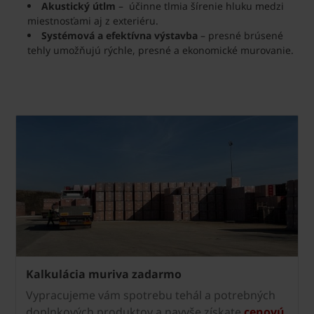
Akustický útlm
– účinne tlmia šírenie hluku medzi
miestnosťami aj z exteriéru.
Systémová a efektívna výstavba
– presné brúsené
tehly umožňujú rýchle, presné a ekonomické murovanie.
Kalkulácia muriva zadarmo
Vypracujeme vám spotrebu tehál a potrebných
doplnkových produktov a navyše získate
cenovú