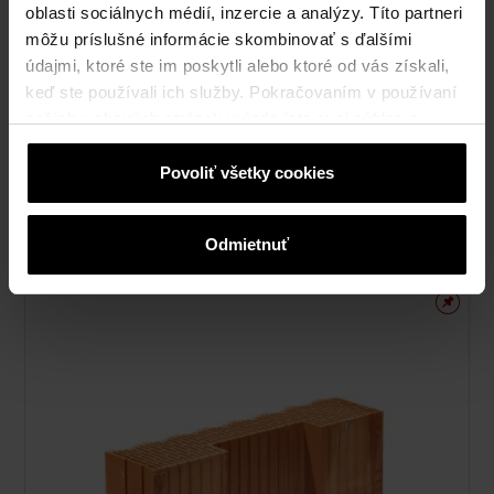
oblasti sociálnych médií, inzercie a analýzy. Títo partneri
môžu príslušné informácie skombinovať s ďalšími
údajmi, ktoré ste im poskytli alebo ktoré od vás získali,
keď ste používali ich služby. Pokračovaním v používaní
našich webových stránok vyjadrujete svoj súhlas s
cookies na webovej stránke.
Povoliť všetky cookies
Porotherm 50 EKO+ Profi K
Odmietnuť