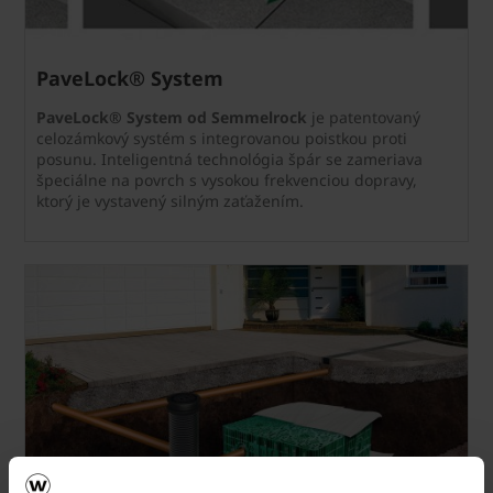
PaveLock® System
PaveLock® System od Semmelrock
je patentovaný
celozámkový systém s integrovanou poistkou proti
posunu. Inteligentná technológia špár se zameriava
špeciálne na povrch s vysokou frekvenciou dopravy,
ktorý je vystavený silným zaťažením.