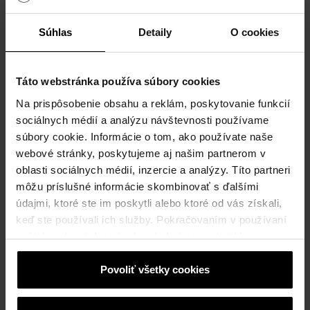
Stormbox - vsakovací systém
Súhlas
Detaily
O cookies
Táto webstránka používa súbory cookies
Na prispôsobenie obsahu a reklám, poskytovanie funkcií
sociálnych médií a analýzu návštevnosti používame
súbory cookie. Informácie o tom, ako používate naše
webové stránky, poskytujeme aj našim partnerom v
oblasti sociálnych médií, inzercie a analýzy. Títo partneri
môžu príslušné informácie skombinovať s ďalšími
údajmi, ktoré ste im poskytli alebo ktoré od vás získali,
keď ste používali ich služby. Pokračovaním v používaní
Semmelrock Protect®
našich webových stránok vyjadrujete svoj súhlas s
cookies na webovej stránke.
Povoliť všetky cookies