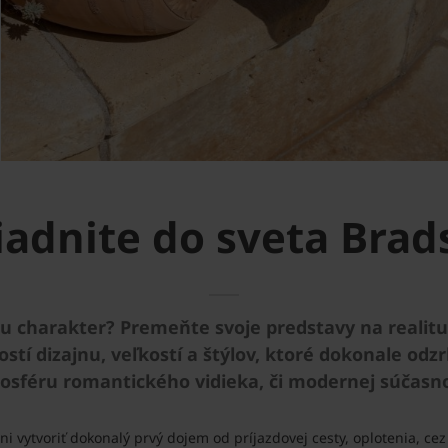
iadnite do sveta Brad
mu charakter? Premeňte svoje predstavy na reali
tí dizajnu, veľkostí a štýlov, ktoré dokonale odzr
osféru romantického vidieka, či modernej súčasno
 vytvoriť dokonalý prvý dojem od príjazdovej cesty, oplotenia, cez