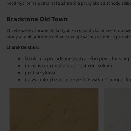
neodmysliteľne patria naše záhradné prvky ako sú schody alebo
Bradstone Old Town
Chcete vašej záhrade dodať typickú romantickú atmosféru dáv
hrany a teplé prírodné odtiene dodajú vášmu exteriéru prirodze
Charakteristika:
štruktúra prirodzene zvetraného povrchu s ne
mrazuvzdornosť a odolnosť voči soliam
protišmyková
na výrobkoch sa časom môže vytvoriť patina, kt