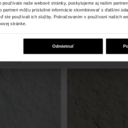
o používate naše webové stránky, poskytujeme aj našim partner
te sa ocitli v anglickom románe.
to partneri môžu príslušné informácie skombinovať s ďalšími údaj
keď ste používali ich služby. Pokračovaním v používaní našich w
ovej stránke.
m prvkom
Odmietnuť
Po
orá povrch zušľachťuje a je žiadaná
dové hrany