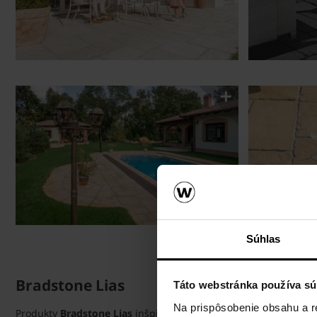
Súhlas
Bradstone Lias
Táto webstránka používa sú
Na prispôsobenie obsahu a r
Produkty
Bradstone Lias
inšpirované jedinečnou atmosférou sta