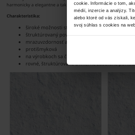
cookie. Informácie o tom, ak
harmonicky a elegantne a tak ľahko nadobudnete pocit, akoby s
médií, inzercie a analýzy. Tí
Charakteristika:
alebo ktoré od vás získali, 
svoj súhlas s cookies na web
široké možnosti stvárnenia vďaka zosúladený
štruktúrovaný povrch
mrazuvzdornosť a odolnosť voči soliam
protišmyková
na výrobkoch sa časom môže vytvoriť patina, kt
rovné, štruktúrované a mierne zaoblené pohľa