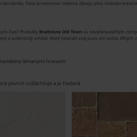
 obrubníky. Tieto priestorové riešenia dávajú plnú slobodu kreatí
nych čias? Produkty
Bradstone Old Town
sú nevyčerpateľným zdrojo
ný a autentický vzhľad, ktorý nestratí svoj punc ani počas dlhých 
pravidelne lámanými hranami
orá povrch zušľachťuje a je žiadaná