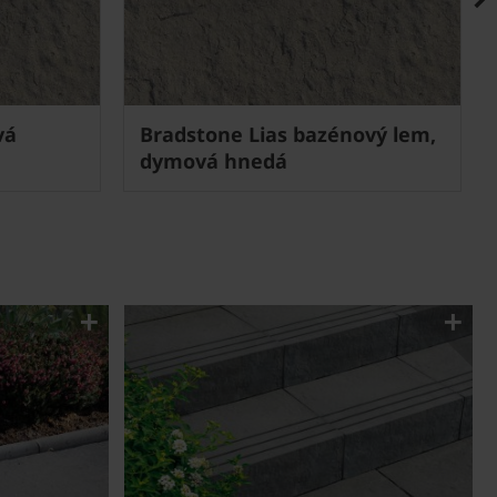
vá
Bradstone Lias bazénový lem,
dymová hnedá