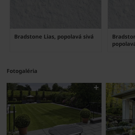
Next
Bradstone Lias, popolavá sivá
Bradsto
popolavá
Fotogaléria