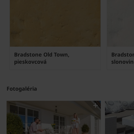
Next
Bradstone Old Town,
Bradsto
pieskovcová
slonovi
Fotogaléria