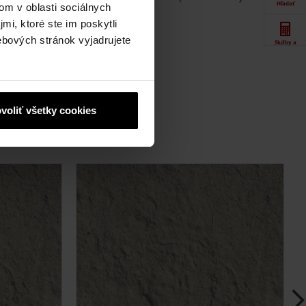
Hľadať
om v oblasti sociálnych
mi, ktoré ste im poskytli
ebových stránok vyjadrujete
Služby a
podpora
Dokumenty
voliť všetky cookies
Produkty
Kontakty