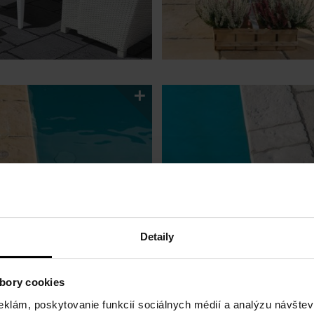
Detaily
...Načítať viac
bory cookies
eklám, poskytovanie funkcií sociálnych médií a analýzu návšte
robylého kláštora na juhu Anglicka. Ich prirodzene štruktúrovaný