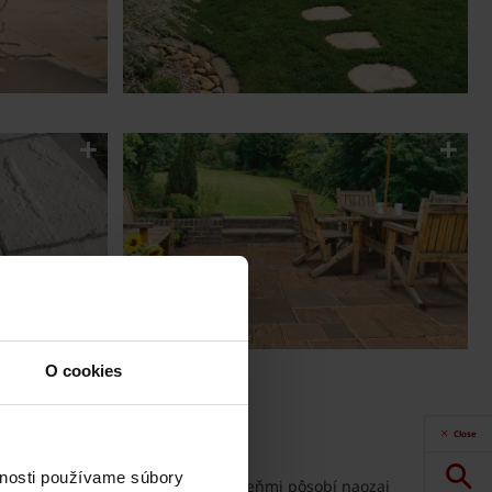
O cookies
Close
vnosti používame súbory
 povrch s hlbokými farebnými odtieňmi pôsobí naozaj