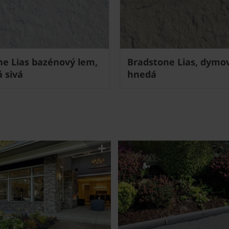
ne Lias bazénový lem,
Bradstone Lias, dymo
 sivá
hnedá