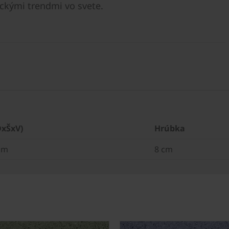
ckými trendmi vo svete.
DxŠxV)
Hrúbka
 cm
8 cm