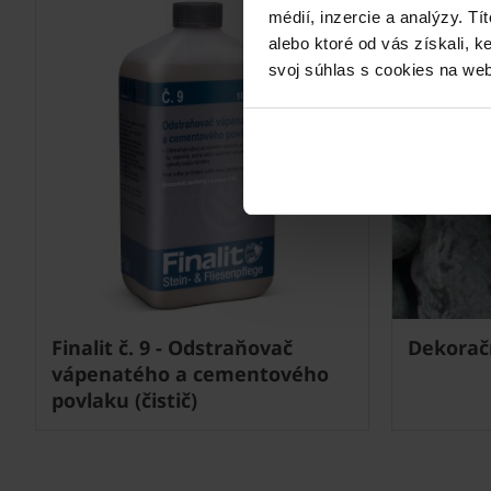
médií, inzercie a analýzy. Tí
alebo ktoré od vás získali, 
svoj súhlas s cookies na web
Finalit č. 9 - Odstraňovač
Dekoračn
vápenatého a cementového
povlaku (čistič)