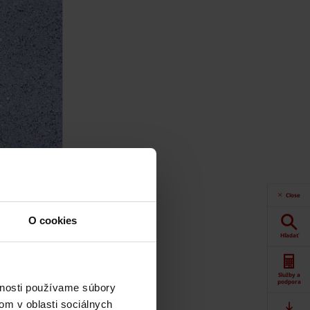
Close
O cookies
Hľadať
Služby a
podpora
vnosti používame súbory
om v oblasti sociálnych