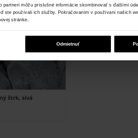
to partneri môžu príslušné informácie skombinovať s ďalšími údaj
keď ste používali ich služby. Pokračovaním v používaní našich w
ovej stránke.
Odmietnuť
Po
ý štrk, sivá