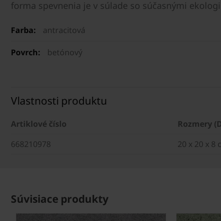
forma spevnenia je v súlade so súčasnými ekologi
Farba:
antracitová
Povrch:
betónový
Vlastnosti produktu
Artiklové číslo
Rozmery (
668210978
20 x 20 x 8
Súvisiace produkty