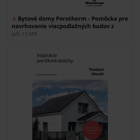
Bytové domy Porotherm - Pomôcka pre
navrhovanie viacpodlažných budov z
tehál
pdf, 15 MB