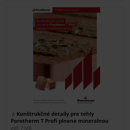
Konštrukčné detaily pre tehly
Porotherm T Profi plnene mineralnou
vlnou
pdf, 7 MB