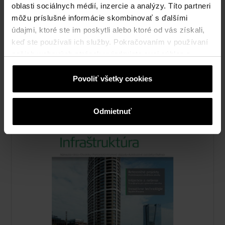
oblasti sociálnych médií, inzercie a analýzy. Títo partneri
môžu príslušné informácie skombinovať s ďalšími
údajmi, ktoré ste im poskytli alebo ktoré od vás získali,
keď ste používali ich služby. Pokračovaním v používaní
našich webových stránok vyjadrujete svoj súhlas s
cookies na webovej stránke.
Bradstone nápady
Povoliť všetky cookies
pdf, 9 MB
Odmietnuť