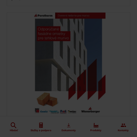
Odporúčané fasádne omietky pre
Hľadať
Služby a podpora
Dokumenty
Produkty
Kontakty
tehlové murivo