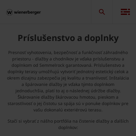
Príslušenstvo a doplnky
Presnosť vyhotovenia, bezpečnosť a funkčnosť záhradného
priestoru - dlažby a chodníkov je vďaka príslušenstvu a
doplnkom od Semmelrock garantovaná. Príslušenstvo a
doplnky terasy umožňujú vytvoriť jednotný estetický celok a
okrem dizajnu zabezpečia jej kvalitu a trvanlivosť. Inštalácia
a špárovanie dlažby je vďaka týmto doplnkom
jednoduchšia, platí to aj o následnej údržbe dlažby.
Škárovanie dlažby škárovacou hmotou, pieskom a
starostlivosť o jej čistotu sa spája sú v ponuke doplnkov pre
vašu dokonalú exteriérovú terasu.
Stačí si vybrať z nášho portfólia na čistenie dlažby a ďalších
doplnkov: