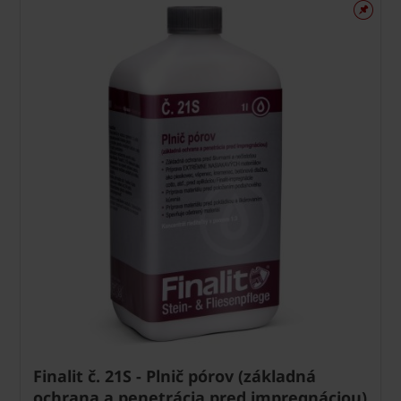
Finalit č. 21S - Plnič pórov (základná
ochrana a penetrácia pred impregnáciou)