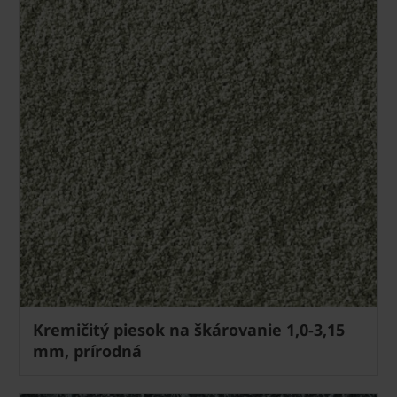
Kremičitý piesok na škárovanie 1,0-3,15
mm, prírodná