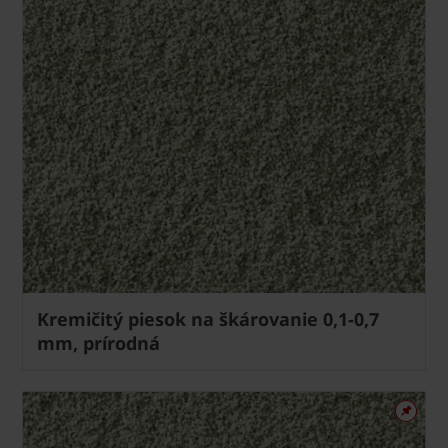
Kremičitý piesok na škárovanie 0,1-0,7
mm, prírodná