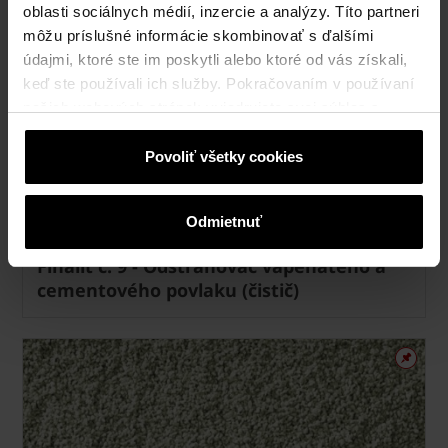
oblasti sociálnych médií, inzercie a analýzy. Títo partneri
môžu príslušné informácie skombinovať s ďalšími
údajmi, ktoré ste im poskytli alebo ktoré od vás získali,
keď ste používali ich služby. Pokračovaním v používaní
našich webových stránok vyjadrujete svoj súhlas s
cookies na webovej stránke.
Povoliť všetky cookies
Odmietnuť
Finalit č. 9 - Odstraňovač vápenatého a
cementového povlaku (čistič)