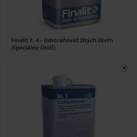
Finalit č. 4 - Odstraňovač žltých škvŕn
(špeciálny čistič)