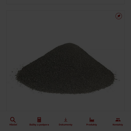
Hľadať
Služby a podpora
Dokumenty
Produkty
Kontakty